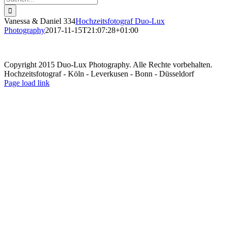
nach:
Vanessa & Daniel 334
Hochzeitsfotograf Duo-Lux
Photography
2017-11-15T21:07:28+01:00
Copyright 2015 Duo-Lux Photography. Alle Rechte vorbehalten.
Hochzeitsfotograf - Köln - Leverkusen - Bonn - Düsseldorf
Facebook
Page load link
Nach
oben