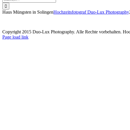
nach:
Haus Müngsten in Solingen
Hochzeitsfotograf Duo-Lux Photography
Copyright 2015 Duo-Lux Photography. Alle Rechte vorbehalten. Hoch
Facebook
Page load link
Nach
oben