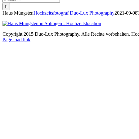
nach:
Haus Müngsten
Hochzeitsfotograf Duo-Lux Photography
2021-09-08
Copyright 2015 Duo-Lux Photography. Alle Rechte vorbehalten. Hoch
Facebook
Page load link
Nach
oben