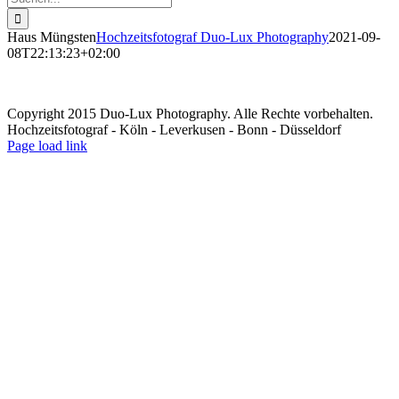
nach:
Haus Müngsten
Hochzeitsfotograf Duo-Lux Photography
2021-09-
08T22:13:23+02:00
Copyright 2015 Duo-Lux Photography. Alle Rechte vorbehalten.
Hochzeitsfotograf - Köln - Leverkusen - Bonn - Düsseldorf
Facebook
Page load link
Nach
oben