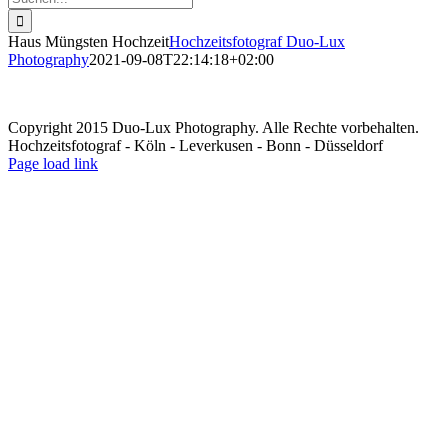
nach:
Haus Müngsten Hochzeit
Hochzeitsfotograf Duo-Lux
Photography
2021-09-08T22:14:18+02:00
Copyright 2015 Duo-Lux Photography. Alle Rechte vorbehalten.
Hochzeitsfotograf - Köln - Leverkusen - Bonn - Düsseldorf
Facebook
Page load link
Nach
oben