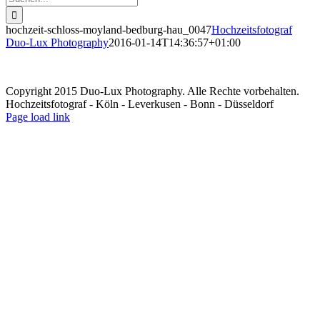
nach:
hochzeit-schloss-moyland-bedburg-hau_0047
Hochzeitsfotograf
Duo-Lux Photography
2016-01-14T14:36:57+01:00
Copyright 2015 Duo-Lux Photography. Alle Rechte vorbehalten.
Hochzeitsfotograf - Köln - Leverkusen - Bonn - Düsseldorf
Facebook
Page load link
Nach
oben