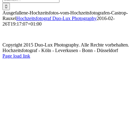
nach:
Ausgefallene-Hochzeitsfotos-vom-Hochzeitsfotografen-Castrop-
Rauxel
Hochzeitsfotograf Duo-Lux Photography
2016-02-
26T19:17:07+01:00
Copyright 2015 Duo-Lux Photography. Alle Rechte vorbehalten.
Hochzeitsfotograf - Köln - Leverkusen - Bonn - Düsseldorf
Facebook
Page load link
Nach
oben