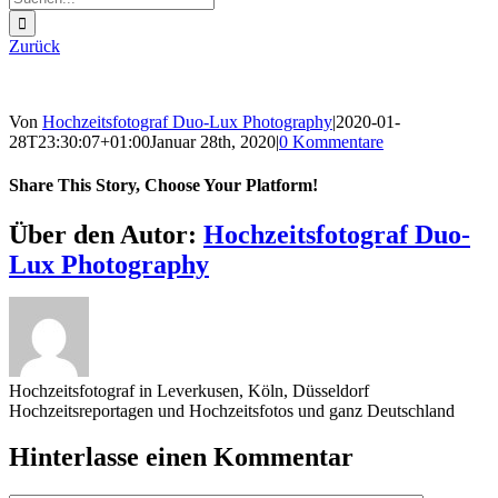
nach:
Zurück
Von
Hochzeitsfotograf Duo-Lux Photography
|
2020-01-
28T23:30:07+01:00
Januar 28th, 2020
|
0 Kommentare
Share This Story, Choose Your Platform!
Sharing_facebook
Sharing_twitter
Sharing_reddit
Über den Autor:
Hochzeitsfotograf Duo-
Lux Photography
Hochzeitsfotograf in Leverkusen, Köln, Düsseldorf
Hochzeitsreportagen und Hochzeitsfotos und ganz Deutschland
Hinterlasse einen Kommentar